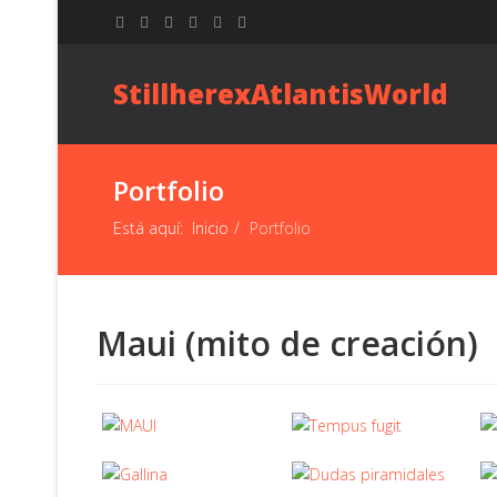
StillherexAtlantisWorld
Portfolio
Está aquí:
Inicio
Portfolio
Maui (mito de creación)