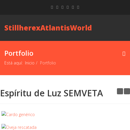
StillherexAtlantisWorld
Portfolio
Está aquí:
Inicio
Portfolio
Espíritu de Luz SEMVETA