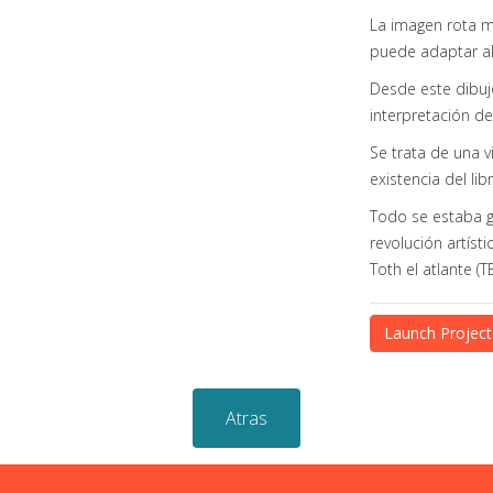
La imagen rota 
puede adaptar a
Desde este dibuj
interpretación de
Se trata de una v
existencia del lib
Todo se estaba g
revolución artíst
Toth el atlante (T
Launch Project
Atras