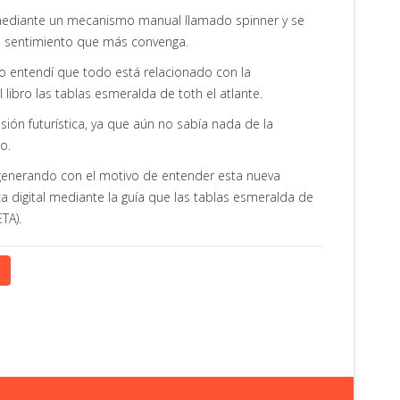
mediante un mecanismo manual llamado spinner y se
l sentimiento que más convenga.
o entendí que todo está relacionado con la
l libro las tablas esmeralda de toth el atlante.
isión futurística, ya que aún no sabía nada de la
ro.
enerando con el motivo de entender esta nueva
ica digital mediante la guía que las tablas esmeralda de
ETA).