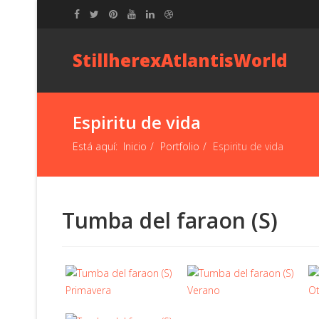
StillherexAtlantisWorld
Espiritu de vida
Está aquí:
Inicio
Portfolio
Espiritu de vida
Tumba del faraon (S)